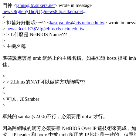
門神 <
janus@tc.silkera.net
> wrote in message
news:8rgleb$1lio$1@news8.tp.silkera.net
...
>
> 排笛好好聽哦~~^^ <
kasuya.bbs@cis.nctu.edu.tw
> wrote in mess
>
news:3ceUE7$Vfg@bbs.cis.nctu.edu.tw
...
> > 1.什麼是 NetBIOS Name???
>
> 主機名稱
準確說應該是 nmb 網絡上的主機名稱。如果知道 hosts 擋和 lmh
佳。
>
> > 2.Linux的NAT可以做網方功能嗎???
>
>
> 可以 , 加Samber
>
單純的 samba (v2.0.6)不行﹐必須要用 nbfw 才行。
因為跨網域的網芳必須要靠 NetBIOS Over IP 這技術來完成﹐
改﹐IP header 和 body 中被 nmb 所用的 IP 地址是一致的。但