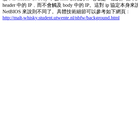
header 中的 IP﹐而不會觸及 body 中的 IP。這對 ip 協定本
NetBIOS 來說則不同了。具體技術細節可以參考如下網頁﹕
http://malt-whisky.student.utwente.nl/nbfw/background.html