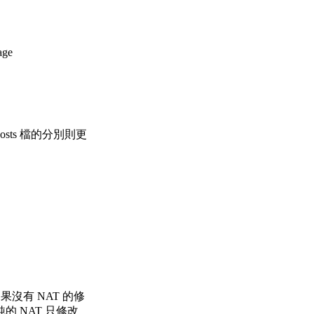
age
osts 檔的分別則更
如果沒有 NAT 的修
單純的 NAT 只修改