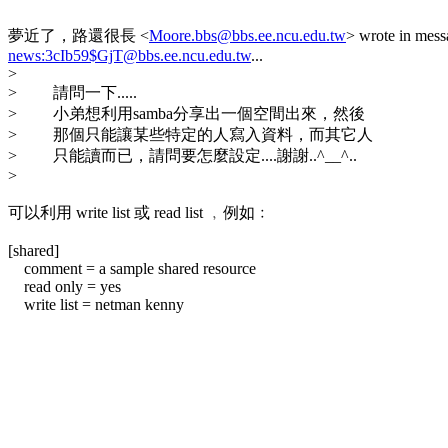
夢近了，路還很長 <
Moore.bbs@bbs.ee.ncu.edu.tw
> wrote in mess
news:3cIb59$GjT@bbs.ee.ncu.edu.tw
...
>
> 請問一下.....
> 小弟想利用samba分享出一個空間出來，然後
> 那個只能讓某些特定的人寫入資料，而其它人
> 只能讀而已，請問要怎麼設定....謝謝..^__^..
>
可以利用 write list 或 read list ﹐例如﹕
[shared]
comment = a sample shared resource
read only = yes
write list = netman kenny