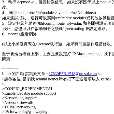
3﹐執行 depmod -a﹐留意錯誤信息﹐如果沒有關于以上modu
改。
4﹐ 執行 modprobe /lib/modules/<virsion>/net/via-rhine.o
如果測試成功﹐這行可以寫到/etc/rc.d/rc.modules或其他啟動
5﹐設定好您的網路(如ifconfig, route, ipfwadm, 和各開機設定項目
另外﹐您也可以在啟動網卡之後執行netconfing 來設定網路。
6﹐ifconfig查看網路
(以上小弟沒實際在slacware執行過﹐如果有問題請作適當修改。
至于要兩台機器上網﹐主要是要設定好 IP Masquerading﹐
問題﹕
=======
Linux的白痴 撰寫於文章 <
37630E5B.1518@presol.com
>...
>請教各位, 當初我 rebuild kernel 時有把下面這幾項放入 kernel
>
>CONFIG_EXPERIMENTAL
>Enable loadable module support
>Networking support
>Network firewalls
>TCP/IP networking
>IP: forwarding/gatewaying