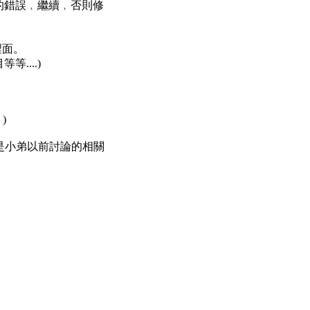
le的錯誤﹐繼續﹐否則修
檔裡面。
等等....)
)
以下是小弟以前討論的相關