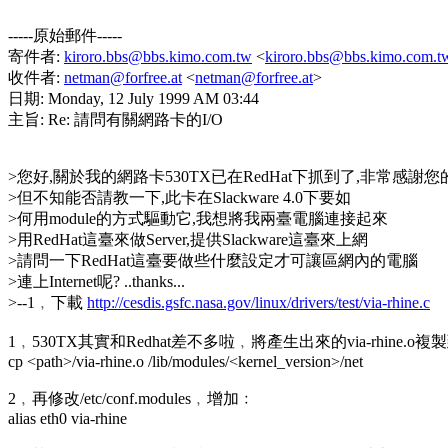
-----原始郵件-----
寄件者:
kiroro.bbs@bbs.kimo.com.tw
<
kiroro.bbs@bbs.kimo.com.t
收件者:
netman@forfree.at
<
netman@forfree.at
>
日期: Monday, 12 July 1999 AM 03:44
主旨: Re: 請問有關網路卡的I/O
>您好,關於我的網路卡530TX已在RedHat下抓到了,非常感謝
>但不知能否請教一下,此卡在Slackware 4.0下要如
>何用module的方式驅動它,我想將我兩臺電腦連接起來
>用RedHat這臺來做Server,提供Slackware這臺來上網
>請問一下RedHat這臺要做些什麼設定才可讓區網內的電腦
>連上Internet呢? ..thanks...
>--1﹐下載
http://cesdis.gsfc.nasa.gov/linux/drivers/test/via-rhine.c
1﹐530TX其實和Redhat差不多啦﹐將產生出來的via-rhine.o複製
cp <path>/via-rhine.o /lib/modules/<kernel_version>/net
2﹐再修改/etc/conf.modules﹐增加﹕
alias eth0 via-rhine