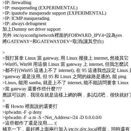
>IP: firewalling
>IP: masquerading (EXPERIMENTAL)
>IP: ipautofw masquerade support (EXPERIMENTAL)
>IP: ICMP masquerading
>IP: always defragment
加上Dummy net driver support
另外 /etc/sysconfig/network裡面的FORWARD_IPV4=設為yes
將GATEWAY=和GATEWAYDEV=取消(讓其空白)
>
>我打算拿 Linux 當 gateway, 用 Linux 撥接上 internet, 然後其它
>Win95, Win98 用這個 Linux 當 gateway 上 internet, 但我怎麼試
>都不行(Win95 這邊上不了 internet), 在 95 這邊我也設定 Linux
>gateway 還是沒用, 但 95 和 Linux 之間的線路是通的, 能 ping
>Linux, 能用 samba, 就是上不了 internet, 能不能請問要拿 Linux
>當 gateway 還要作些什麼???
應該可以的﹐我現在就是這樣上網的啊﹐多試試吧﹐很快就好
>
>看 Howto 裡面說的還要打
>ipfwadm -F -p deny
>ipfwadm -F -a m -S <Net_Address>/24 -D 0.0.0.0/0
>這些都作了還是沒用..... :(
補充一下﹐最好將上面兩行加入/etc/rc.d/rc.local裡面﹐同時還