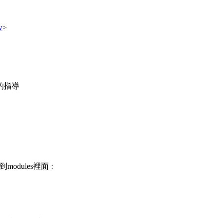
w
>
您的指導
到modules裡面﹕