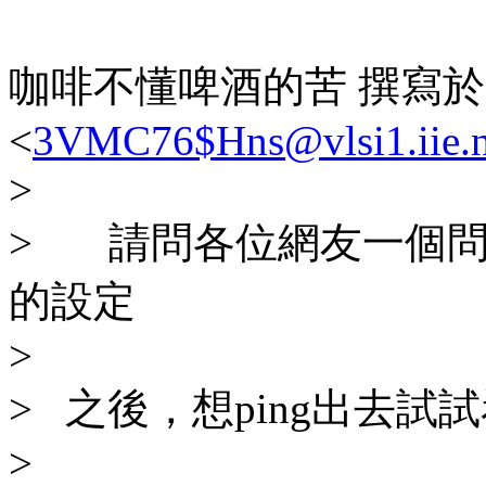
咖啡不懂啤酒的苦 撰寫
<
3VMC76$Hns@vlsi1.iie.n
>
> 請問各位網友一個問題
的設定
>
> 之後，想ping出去
>