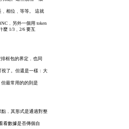
長﹑相位﹑等等。 這就
﹐另外一個用 token
 1/3﹑2/6 要互
責安排框包的界定﹐也同
可視了。但還是一樣﹕大
了﹐但最常用的的則是
節點﹐其形式是通過對整
﹐就看看數據是否傳個自