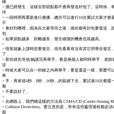
碰
> 撞已經發生﹐這樣全部節點都不會再發送封包了。這時候﹐
待
> 一段時間再重新進行廣播﹐總共可以進行16次嘗試大家才會
不
> 會好到哪裡﹐因為在大家等待之後﹐彼此都有封包要發送﹐
包﹐
> 如果節點越多﹐距離越長﹐發生碰撞的機會也就越高。
>
> 情形就象上課時您要發言﹐得先看看有沒有其它同學在發言
了﹐
> 那你就先等他/她講完再舉手。要是兩個人都同時舉手﹐老
這
> 時候大家可以在一秒鐘之內再舉手﹔要是還是一樣﹐那麼可
舉
> 手﹔再來就4秒﹑8秒﹑16秒....的延續下去﹐要試過16次
都
> 不要說好了。
>
> 在網路上﹐我們稱這樣的方法為 CSMA/CD (Carrier-Sensing Multip
> Collision Dectection)。要注意的是﹐所有這些處理過程都必須在
面