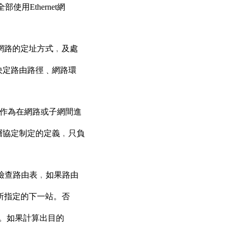
使用Ethernet網
定了網路的定址方式﹐及處
決定路由路徑﹑網路環
r﹐作為在網路或子網間進
層協定制定的定義﹐只負
先檢查路由表﹐如果路由
由表所指定的下一站。否
獲得的。如果計算出目的