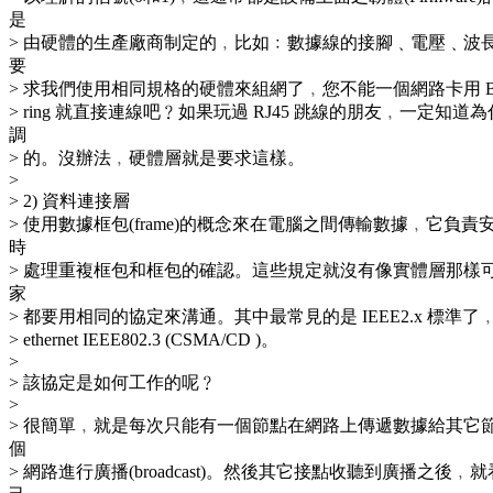
是
> 由硬體的生產廠商制定的﹐比如﹕數據線的接腳﹑電壓﹑波
要
> 求我們使用相同規格的硬體來組網了﹐您不能一個網路卡用 BNC
> ring 就直接連線吧﹖如果玩過 RJ45 跳線的朋友﹐一定知道為什麼
調
> 的。沒辦法﹐硬體層就是要求這樣。
>
> 2) 資料連接層
> 使用數據框包(frame)的概念來在電腦之間傳輸數據﹐它負
時
> 處理重複框包和框包的確認。這些規定就沒有像實體層那樣
家
> 都要用相同的協定來溝通。其中最常見的是 IEEE2.x 標準
> ethernet IEEE802.3 (CSMA/CD )。
>
> 該協定是如何工作的呢﹖
>
> 很簡單﹐就是每次只能有一個節點在網路上傳遞數據給其它
個
> 網路進行廣播(broadcast)。然後其它接點收聽到廣播之後