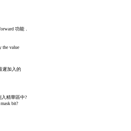
forward 功能﹐
the value
gw﹐最遲加入的
列入精華區中?
sk bit?