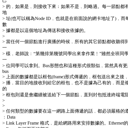
己
> 的﹐如果是﹐則接收下來﹔如果不是﹐則略過。每一節點都有一
地
> 址(也可以稱為Node ID﹐也就是在前面說的網卡地址了)﹐
數
> 據都是以這個地址為傳送和接收依據的。
>
> 當任何一個節點進行廣播的時候﹐所有的其它節點都收聽得
一
> 樣﹐老師說﹕“第幾排第幾號同學出來拿作業﹗”雖然全班同
一
> 位同學可以拿到。Bus形態也和這種形式很類似﹐當然具有
bus
> 上面的數據都是以框包(frame)形式傳遞的﹐框包送出來之後
> 播﹐當目的地接收到給它的框包﹐也不是據為己有的﹐而是
的
> 框包則還是會繼續被送給下一個節點﹐直到封包抵達終端電
>
>
> 任何類型的數據要在這一網路上面傳遞的話﹐都必須嚴格的
﹕Data
> Link Layer Frame 格式﹐是給網路用來安排數據的。Ethernet的Dat