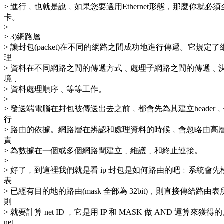
> 進行﹐也就是說﹐如果您要選用Ethernet形態﹐那麼你就必須全部
卡。
>
> 3)網路層
> 讓封包(packet)在不同的網路之間成功地進行傳遞。它規
理
> 資料在不同網路之間的傳遞方式﹑處理子網路之間的傳遞﹑
境﹑
> 資料處理順序﹑等等工作。
>
> 發送端電腦在封包被傳送出去之前﹐都會先為其建立heade
行
> 路由的依據。網路層在辨認和處理資料的時候﹐會忽略由高
責
> 為數據在一個或多個網路間建立﹑維護﹑和終止連接。
>
> 好了﹐到這裡我們就是看 ip 封包是如何路由的吧﹕系統會
表
> 已經有目的地的路由(mask 全部為 32bit)﹐則直接傳給路
則
> 就要計算 net ID ﹐它是用 IP 和 MASK 做 AND 運算來
net