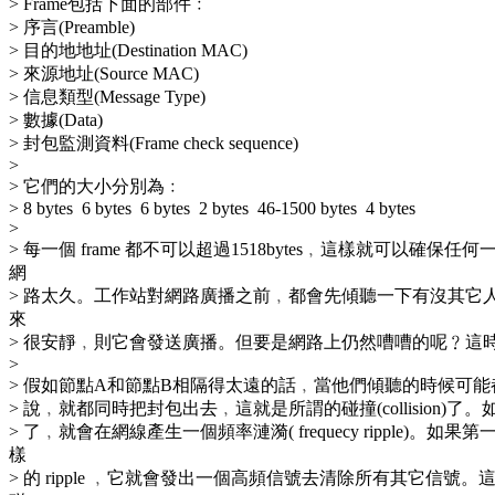
> Frame包括下面的部件﹕
> 序言(Preamble)
> 目的地地址(Destination MAC)
> 來源地址(Source MAC)
> 信息類型(Message Type)
> 數據(Data)
> 封包監測資料(Frame check sequence)
>
> 它們的大小分別為﹕
> 8 bytes 6 bytes 6 bytes 2 bytes 46-1500 bytes 4 bytes
>
> 每一個 frame 都不可以超過1518bytes﹐這樣就可以確保
網
> 路太久。工作站對網路廣播之前﹐都會先傾聽一下有沒其它
來
> 很安靜﹐則它會發送廣播。但要是網路上仍然嘈嘈的呢﹖這
>
> 假如節點A和節點B相隔得太遠的話﹐當他們傾聽的時候可
> 說﹐就都同時把封包出去﹐這就是所謂的碰撞(collision)
> 了﹐就會在網線產生一個頻率漣漪( frequecy ripple)。如
樣
> 的 ripple ﹐它就會發出一個高頻信號去清除所有其它信號