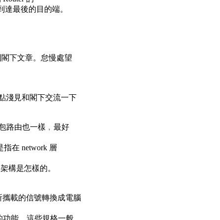
，到達最後的目的端。
才看到閣下文章。怠慢處望
的一點淺見和閣下交流一下
談封包路由也一樣﹐最好
在 network 層
底層架構是怎樣的。
所攜載的信號轉換成電腦
e)的功能。這些規格一般