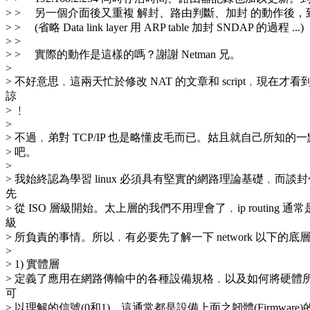
> > 另一個介面後又重複 解封、路由判斷、加封 的動作後
> > (省略 Data link layer 用 ARP table 加封 SNDAP 的過程 ...)
> >
> > 實際的動作是這樣的嗎？謝謝 Netman 兄。
>
> 不好意思﹐這兩天忙於修改 NAT 的文章和 script﹐現在
諒
> ﹗
>
> 不過﹐弟對 TCP/IP 也是略懂皮毛而已。姑且就自己所知
> 吧。
>
> 我始終認為學習 linux 必須具有堅實的網路理論基礎﹐而
先
> 從 ISO 層級開始。太上層的我們不用理會了﹐ip routing 通常是指
級
> 所負責的事情。所以﹐有必要先了解一下 network 以下的
>
> 1) 實體層
> 定義了應用在網路傳輸中的各種設備規格﹐以及如何將硬體
可
> 以理解的信號(0和1)﹐這通常都是設備上面之韌體(Firmwar