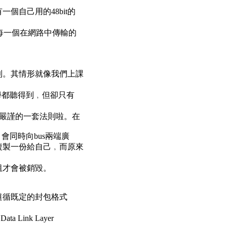
個自己用的48bit的
而每一個在網路中傳輸的
到。其情形就像我們上課
學都聽得到﹐但卻只有
更嚴謹的一套法則啦。在
﹐會同時向bus兩端廣
複製一份給自己﹐而原來
阻才會被銷毀。
遵循既定的封包格式
a Link Layer