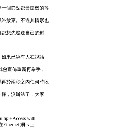
每一個節點都會隨機的等
最終放棄。不過其情形也
誰都想先發送自己的封
﹐如果已經有人在說話
師就會宣佈重新再舉手﹐
以再於兩秒之內任何時段
都還一樣﹐沒辦法了﹐大家
le Access with
Ethernet 網卡上