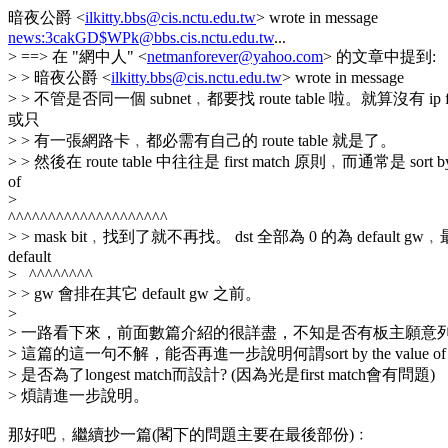
暗夜公爵 <
ilkitty.bbs@cis.nctu.edu.tw
> wrote in message
news:3cakGD$WPk@bbs.cis.nctu.edu.tw
...
> ==> 在 "網中人" <
netmanforever@yahoo.com
> 的文章中提到:
> > 暗夜公爵 <
ilkitty.bbs@cis.nctu.edu.tw
> wrote in message
> > 不管是否同一個 subnet﹐都要找 route table 啦。就算沒有 ip 
或只
> > 有一張網路卡﹐都必需有自己的 route table 就是了。
> > 然後在 route table 中往往是 first match 原則﹐而通常是 sort by 
of
>
^^^^^^^^^^^^^^^^^^^^
> > mask bit﹐找到了就不再找。 dst 全部為 0 的為 default 
default
> ^^^^^^^^
> > gw 會排在其它 default gw 之前。
>
> 一路看下來，前面數篇介紹的很詳盡，不知是否有板主願意
> 這篇的這一句不解，能否再進一步說明何謂sort by the value of ma
> 是否為了longest match而設計? (因為光是first match會有問題)
> 煩請進一步說明。
那好吧﹐繼續抄一篇(閣下的問題主要在最後部份)﹕