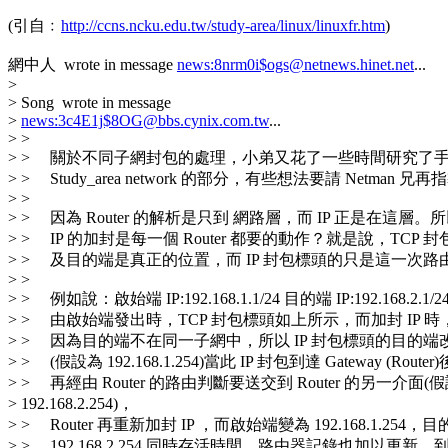
(引自﹕
http://ccns.ncku.edu.tw/study-area/linux/linuxfr.htm
)
網中人 wrote in message
news:8nrm0i$ogs@netnews.hinet.net
...
>
> Song wrote in message
>
news:3c4E1j$8OG@bbs.cynix.com.tw
...
> >
> > 關於不同子網封包的處理，小弟又花了一些時間研究了
> > Study_area network 的部分，有些想法要請 Netman 兄
> >
> > 因為 Router 的解析是只到 網路層，而 IP 正是在這層
> > IP 的加封是每一個 Router 都要的動作？就是說，TCP
> > 及目的端是真正的位置，而 IP 封包標頭的只是這一次
> >
> > 例如說：啟始端 IP:192.168.1.1/24 目的端 IP:192.168.2.1/2
> > 由啟始端發出時，TCP 封包標頭如上所示，而加封 IP 
> > 因為目的端不在同一子網中，所以 IP 封包標頭的目的端改為 G
> > (假設為 192.168.1.254)當此 IP 封包到達 Gateway (Rou
> > 再經由 Router 的路由判斷要送交到 Router 的另一介面(
> 192.168.2.254)，
> > Router 再重新加封 IP ，而啟始端變為 192.168.1.254
> > 192.168.2.254 同時存活時間、路由器記錄也加以更新。到 R