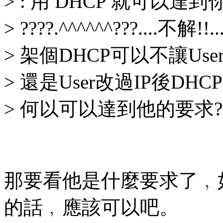
> : 用 DHCP 就可以達到
> ????.^^^^^^???....不解!!..
> 架個DHCP可以不讓User自
> 還是User改過IP後DHCP
> 何以可以達到他的要求??.
那要看他是什麼要求了﹐
的話﹐應該可以吧。