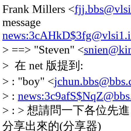
Frank Millers <
fjj.bbs@vlsi
message
news:3cAHkD$3fg@vlsi1.ii
> ==> "Steven" <
snien@ki
> 在 net 版提到:
> : "boy" <
jchun.bbs@bbs.c
> :
news:3c9afS$NqZ@bbs.c
> : > 想請問一下各位
分享出來的(分享器)