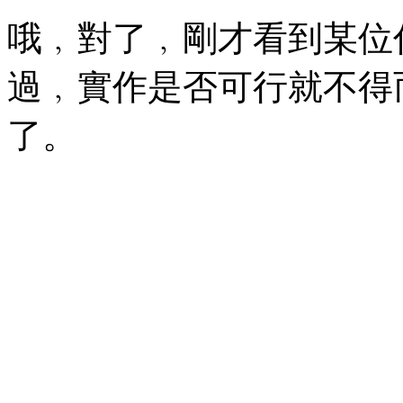
哦﹐對了﹐剛才看到某位仁兄更絕
過﹐實作是否可行就不得
了。