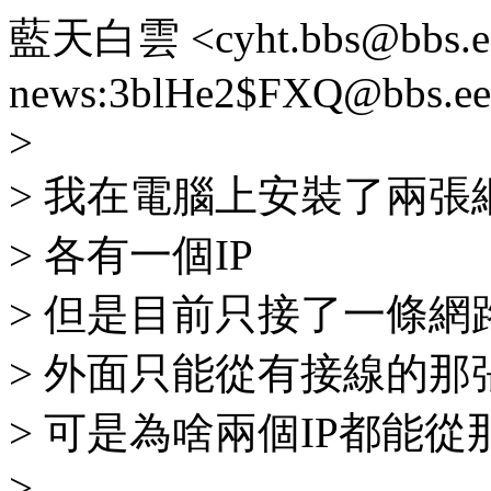
藍天白雲 <cyht.bbs@bbs.ee.n
news:3blHe2$FXQ@bbs.ee.n
>
> 我在電腦上安裝了兩張
> 各有一個IP
> 但是目前只接了一條網
> 外面只能從有接線的那
> 可是為啥兩個IP都能
>