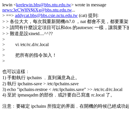
lewin <
keelewin.bbs@bbs.ntu.edu.tw
> wrote in message
news:3eCW8N$6Xg@bbs.ntu.edu.tw
...
> ==>
addycat.bbs@bbs.csie.nctu.edu.tw
(cat) 提到:
> > 各位大大，每次我重新開機rh7.0 ，nat 都會不見，都要重
> > 請問有什麼設定項目可以和dos 的autoexec 一樣，讓我要下的命
> > 難道是設xinetd....^^??
>
> vi /etc/rc.d/rc.local
>
> 把所有的指令加入！
>
也可以這樣﹕
1) 手動執行 ipchains ﹐直到滿意為止。
2) 執行 ipchains-save > /etc/ipchains.save
3) echo "ipchains-restroe < /etc/ipchains.save" >> /etc/rc.d/rc.local
4) 至於 ipmasqadm 的部份﹐或許要自己寫進 rc.local 了。
注意﹕要確定 ipchains 所指定的界面﹐在開機的時候已經成功