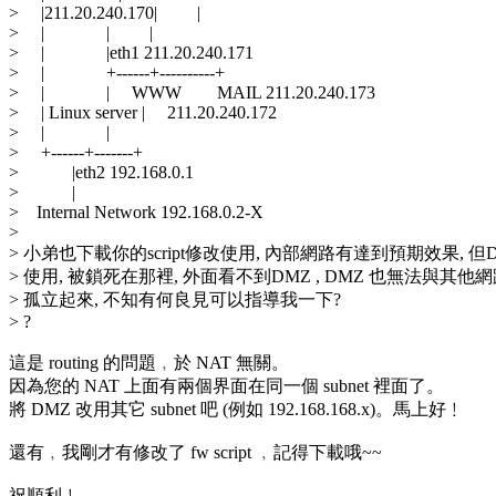
> |211.20.240.170| |
> | | |
> | |eth1 211.20.240.171
> | +------+----------+
> | | WWW MAIL 211.20.240.173
> | Linux server | 211.20.240.172
> | |
> +------+-------+
> |eth2 192.168.0.1
> |
> Internal Network 192.168.0.2-X
>
> 小弟也下載你的script修改使用, 內部網路有達到預期效果, 但
> 使用, 被鎖死在那裡, 外面看不到DMZ , DMZ 也無法與其他
> 孤立起來, 不知有何良見可以指導我一下?
> ?
這是 routing 的問題﹐於 NAT 無關。
因為您的 NAT 上面有兩個界面在同一個 subnet 裡面了。
將 DMZ 改用其它 subnet 吧 (例如 192.168.168.x)。馬上好﹗
還有﹐我剛才有修改了 fw script ﹐記得下載哦~~
祝順利﹗