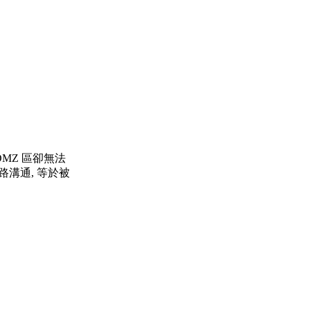
DMZ 區卻無法
網路溝通, 等於被