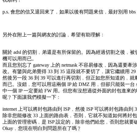
p.s. 會您的信又退回來了﹐如果以後有問題來信﹐最好別用 bb
另外在附上一篇與網友的討論﹐希望有助理解﹕
關於 adsl 的切割﹐弟還是有所保留的。因為經過切割之後﹐
機可以用而已。
而且您別忘了 gateway 上的 netmask 不容易修改﹐因為還要牽涉到
改。有鑒與此弟覺得 33 到 35 這段就不要切了﹐讓它繼續用 29 bit
然後另一段 36 到 39 可以進行再切割﹐但正如您所知道的﹐就剩下 
而已。沒錯﹐您可以用這兩個 IP 給 DMZ 用﹐但卻只能裝一台 se
中一個 IP 一定要給 FW 用。但您有沒想過從外面的封包進來的
呢﹖下面讓我們模擬一下﹕
internet 上可以將封包路由到 ISP﹐然後 ISP 可以將封包路由到 33 
除非您能修改 33 上面的路由表﹐否則﹐它就不知道如何將封包丟給
上面的管理密碼﹐是 ISP 設定的﹐除非他們給您﹐否則您就
Okay﹐您現在明白到問題所在了嗎﹖