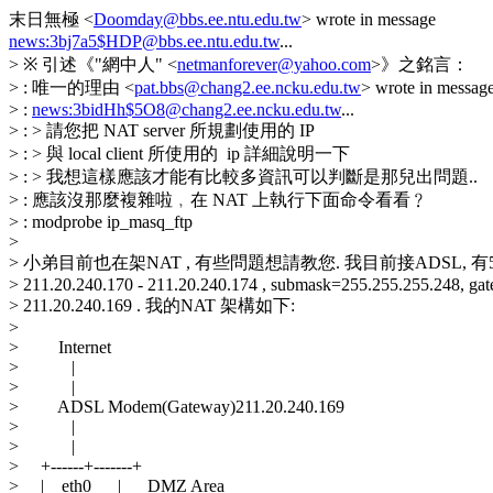
末日無極 <
Doomday@bbs.ee.ntu.edu.tw
> wrote in message
news:3bj7a5$HDP@bbs.ee.ntu.edu.tw
...
> ※ 引述《"網中人" <
netmanforever@yahoo.com
>》之銘言：
> : 唯一的理由 <
pat.bbs@chang2.ee.ncku.edu.tw
> wrote in messag
> :
news:3bidHh$5O8@chang2.ee.ncku.edu.tw
...
> : > 請您把 NAT server 所規劃使用的 IP
> : > 與 local client 所使用的 ip 詳細說明一下
> : > 我想這樣應該才能有比較多資訊可以判斷是那兒出問題..
> : 應該沒那麼複雜啦﹐在 NAT 上執行下面命令看看﹖
> : modprobe ip_masq_ftp
>
> 小弟目前也在架NAT , 有些問題想請教您. 我目前接ADSL, 有5 
> 211.20.240.170 - 211.20.240.174 , submask=255.255.255.248, ga
> 211.20.240.169 . 我的NAT 架構如下:
>
> Internet
> |
> |
> ADSL Modem(Gateway)211.20.240.169
> |
> |
> +------+-------+
> | eth0 | DMZ Area