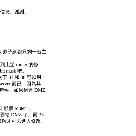
s 信息。謝謝。
被切割子網都只剩一台主
上游 router 的修
 mask 吧。
37 和 38 可以用
rver 而已﹐因為其
時候﹐如果到達 DMZ
那個 router ﹐
 DMZ 了。而 33
要破解才可以進入修改。