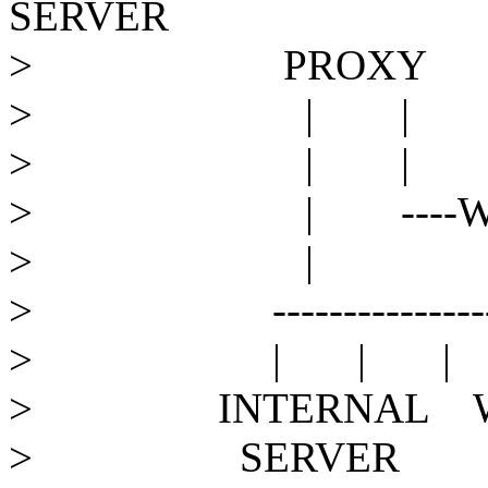
SERVER
> PROXY 
> | |
> | |
> | ----WEB 
> |
> ---------------------
> | | | 
> INTERNAL WS-1 W
> SERVER