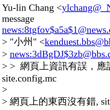
Yu-lin Chang <
ylchang@_N
message
news:8tgfov$a5a$1@news.e
> "小州" <
kenduest.bbs@b
>
news:3dBgDJ$3zb@bbs.c
> > 網頁上資訊有誤，應該是 s
site.config.mc
>
> 網頁上的東西沒有錯, site