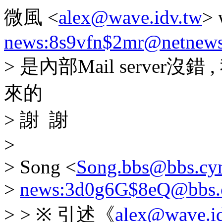
微風 <
alex@wave.idv.tw
> 
news:8s9vfn$2mr@netnews.
> 是內部Mail server沒錯 ,
來的
> 謝 謝
>
> Song <
Song.bbs@bbs.cy
>
news:3d0g6G$8eQ@bbs.c
> > ※ 引述《
alex@wave.i