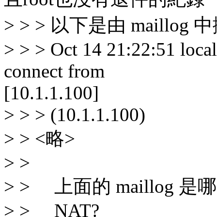
> > > 以下是由 maillo
> > > Oct 14 21:22:51 loc
connect from
[10.1.1.100]
> > > (10.1.1.100)
> > <略>
> >
> > 上面的 maillog
> > NAT?