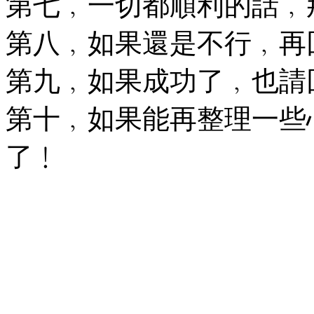
第七﹐一切都順利的話﹐那再
第八﹐如果還是不行﹐再
第九﹐如果成功了﹐也請
第十﹐如果能再整理一些
了﹗