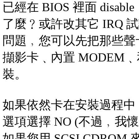
已經在 BIOS 裡面 disable
了麼﹖或許改其它 IRQ
問題﹐您可以先把那些聲
擷影卡﹑內置 MODEM
裝。
如果依然卡在安裝過程中﹐
選項選擇 NO (不過﹐我
如果您用 SCSI CDR