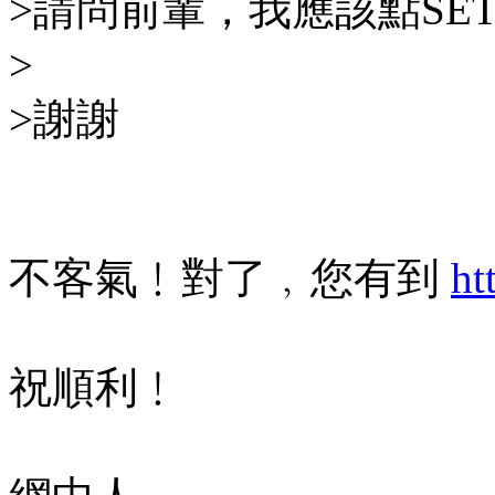
>請問前輩，我應該點SE
>
>謝謝
不客氣﹗對了﹐您有到
ht
祝順利﹗