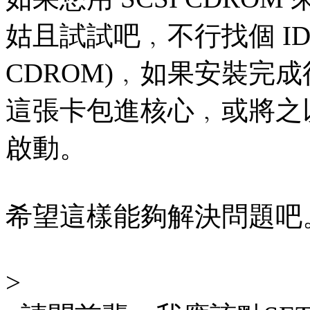
姑且試試吧﹐不行找個 ID
CDROM)﹐如果安裝完
這張卡包進核心﹐或將之
啟動。
希望這樣能夠解決問題吧
>