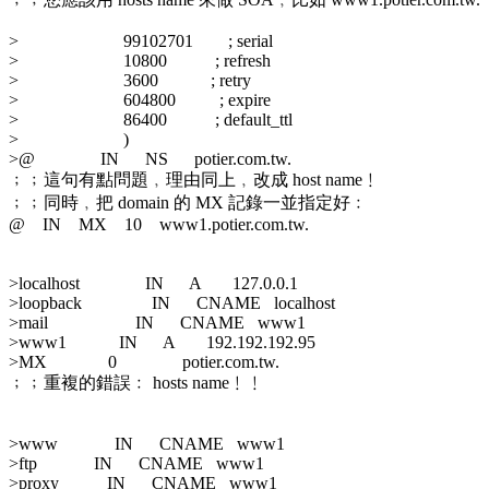
> 99102701 ; serial
> 10800 ; refresh
> 3600 ; retry
> 604800 ; expire
> 86400 ; default_ttl
> )
>@ IN NS potier.com.tw.
﹔﹔這句有點問題﹐理由同上﹐改成 host name﹗
﹔﹔同時﹐把 domain 的 MX 記錄一並指定好﹕
@ IN MX 10 www1.potier.com.tw.
>localhost IN A 127.0.0.1
>loopback IN CNAME localhost
>mail IN CNAME www1
>www1 IN A 192.192.192.95
>MX 0 potier.com.tw.
﹔﹔重複的錯誤﹕ hosts name﹗﹗
>www IN CNAME www1
>ftp IN CNAME www1
>proxy IN CNAME www1