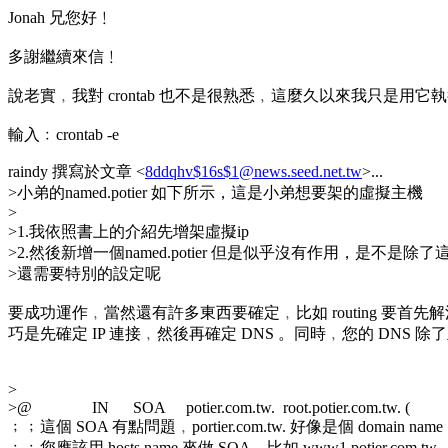
Jonah 兄您好﹗
多謝繼續來信﹗
說老實﹐我對 crontab 也不是很熟悉﹐這麼久以來我只是用它執行
輸入﹕crontab -e
raindy 撰寫於文章 <
8ddqhv$16s$1@news.seed.net.tw
>...
>小弟的named.potier 如下所示，這是小弟想要架的虛擬主機
>
>1.我依照書上的介紹先增架虛擬ip
>2.然後新增一個named.potier 但是似乎沒有作用，是不是除
>還需要特別的設定呢
要成功運作﹐當然還有許多東西要確定﹐比如 routing 要首
巧是先確定 IP 連接﹐然後再確定 DNS 。同時﹐您的 DNS 
>
>@ IN SOA potier.com.tw. root.potier.com.tw. (
﹔﹔這個 SOA 有點問題﹐portier.com.tw. 好像是個 domain nam
﹔﹔您應該用 hosts name 來做 SOA﹐比如 www1.potier.com.tw.