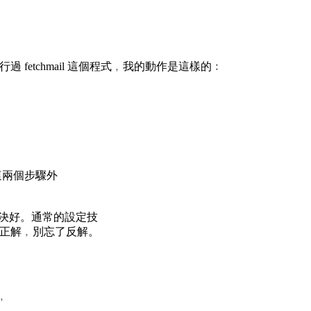
過 fetchmail 這個程式﹐我的動作是這樣的﹕
了這兩個步驟外
先解決好。通常的設定技
除了正解﹐別忘了反解。
e﹐