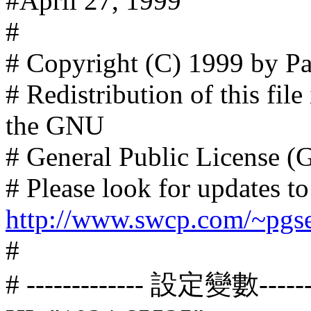
#April 27, 1999
#
# Copyright (C) 1999 by Pa
# Redistribution of this file
the GNU
# General Public License (
# Please look for updates to 
http://www.swcp.com/~pg
#
# ------------- 設定變數-------