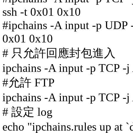
ssh -t 0x01 0x10
#ipchains -A input -p UDP 
0x01 0x10
# 只允許回應封包進入
ipchains -A input -p TCP -
#允許 FTP
ipchains -A input -p TCP -
# 設定 log
echo "ipchains.rules up at `