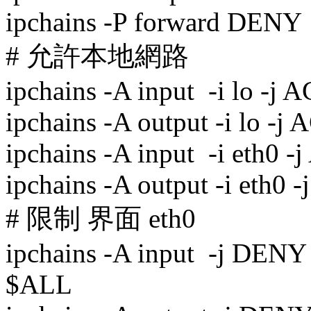
ipchains -P forward DENY
# 允許本地網路
ipchains -A input -i lo -j
ipchains -A output -i lo -
ipchains -A input -i eth0 
ipchains -A output -i eth0
# 限制 界面 eth0
ipchains -A input -j DE
$ALL