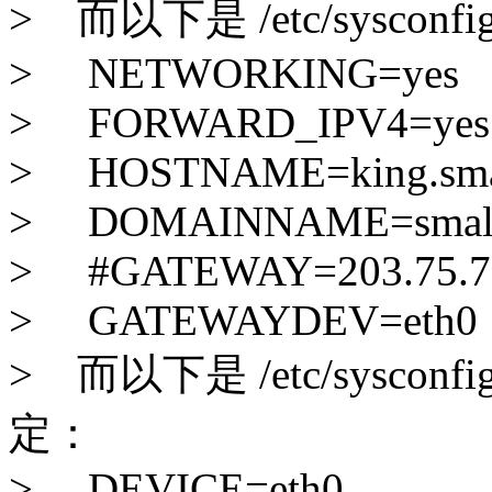
> 而以下是 /etc/sysconfi
> NETWORKING=yes
> FORWARD_IPV4=yes
> HOSTNAME=king.small
> DOMAINNAME=smalldu
> #GATEWAY=203.75.7
> GATEWAYDEV=eth0
> 而以下是 /etc/sysconfig/ne
定：
> DEVICE=eth0