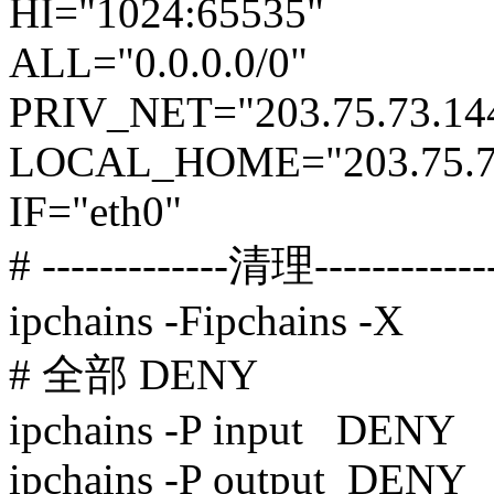
HI="1024:65535"
ALL="0.0.0.0/0"
PRIV_NET="203.75.73.14
LOCAL_HOME="203.75.73
IF="eth0"
# -------------清理-------------
ipchains -Fipchains -X
# 全部 DENY
ipchains -P input DENY
ipchains -P output DENY