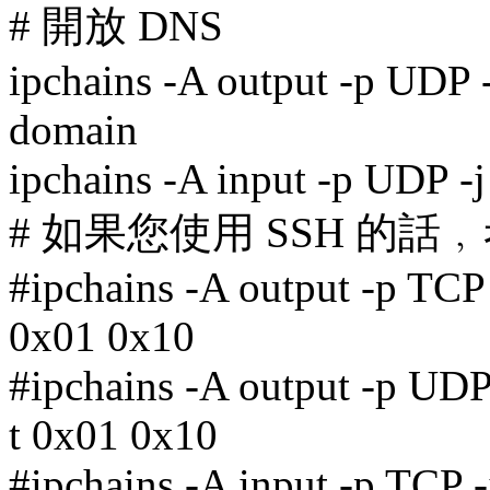
# 開放 DNS
ipchains -A output -p UDP
domain
ipchains -A input -p UDP 
# 如果您使用 SSH 的
#ipchains -A output -p TCP
0x01 0x10
#ipchains -A output -p UDP
t 0x01 0x10
#ipchains -A input -p TCP 