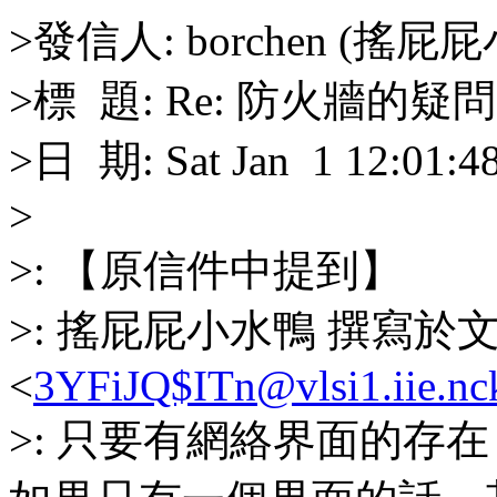
>發信人: borchen (搖屁
>標 題: Re: 防火牆的疑問
>日 期: Sat Jan 1 12:01:4
>
>: 【原信件中提到】
>: 搖屁屁小水鴨 撰寫於
<
3YFiJQ$ITn@vlsi1.iie.nc
>: 只要有網絡界面的存