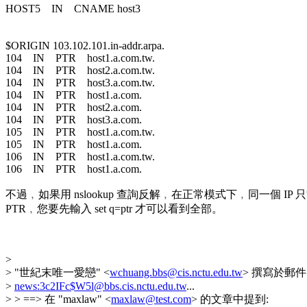
HOST5 IN CNAME host3
$ORIGIN 103.102.101.in-addr.arpa.
104 IN PTR host1.a.com.tw.
104 IN PTR host2.a.com.tw.
104 IN PTR host3.a.com.tw.
104 IN PTR host1.a.com.
104 IN PTR host2.a.com.
104 IN PTR host3.a.com.
105 IN PTR host1.a.com.tw.
105 IN PTR host1.a.com.
106 IN PTR host1.a.com.tw.
106 IN PTR host1.a.com.
不過﹐如果用 nslookup 查詢反解﹐在正常模式下﹐同一個 IP
PTR﹐您要先輸入 set q=ptr 才可以看到全部。
>
> "世紀末唯一愛戀" <
wchuang.bbs@cis.nctu.edu.tw
> 撰寫於郵件
>
news:3c2IFc$W5l@bbs.cis.nctu.edu.tw
...
> > ==> 在 "maxlaw" <
maxlaw@test.com
> 的文章中提到: