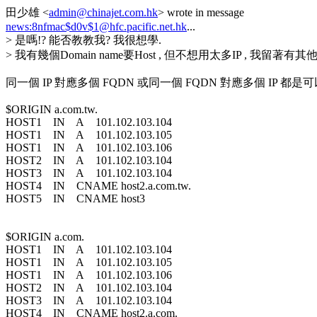
田少雄 <
admin@chinajet.com.hk
> wrote in message
news:8nfmac$d0v$1@hfc.pacific.net.hk
...
> 是嗎!? 能否教教我? 我很想學.
> 我有幾個Domain name要Host , 但不想用太多IP , 我留著有其他
同一個 IP 對應多個 FQDN 或同一個 FQDN 對應多個 IP 都
$ORIGIN a.com.tw.
HOST1 IN A 101.102.103.104
HOST1 IN A 101.102.103.105
HOST1 IN A 101.102.103.106
HOST2 IN A 101.102.103.104
HOST3 IN A 101.102.103.104
HOST4 IN CNAME host2.a.com.tw.
HOST5 IN CNAME host3
$ORIGIN a.com.
HOST1 IN A 101.102.103.104
HOST1 IN A 101.102.103.105
HOST1 IN A 101.102.103.106
HOST2 IN A 101.102.103.104
HOST3 IN A 101.102.103.104
HOST4 IN CNAME host2.a.com.