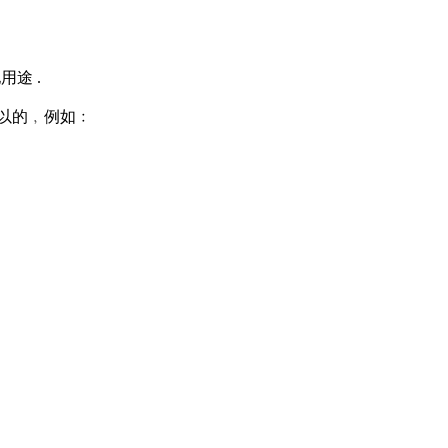
用途 .
是可以的﹐例如﹕