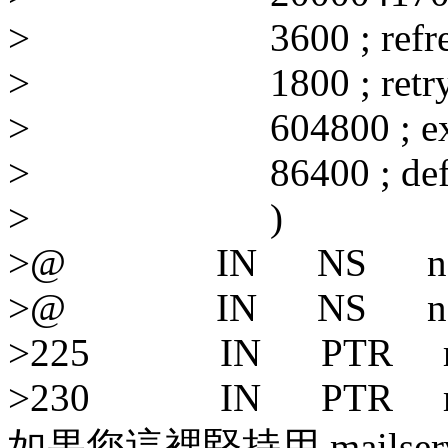
> 3600 ; refre
> 1800 ; retr
> 604800 ; exp
> 86400 ; defaul
> )
>@ IN NS ns1.max
>@ IN NS ns2.max
>225 IN PTR router
>230 IN PTR mailse
如果您這裡堅持用 mailse