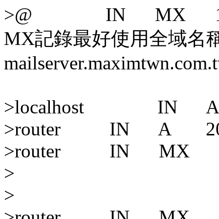
>@ IN MX 10 m
MX記錄最好使用全域名
mailserver.maximtwn.com.t
>localhost IN A 
>router IN A 203.
>router IN MX 
>
>
>router IN MX 