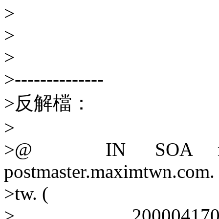
>
>
>
>--------------
>反解檔：
>
>@ IN SOA ns1.ma
postmaster.maximtwn.com.
>tw. (
> 2000041703 ; s