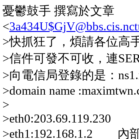
憂鬱鼓手 撰寫於文章
<
3a434U$GjV@bbs.cis.nct
>快抓狂了，煩請各位高手解
>信件可發不可收，連SE
>向電信局登錄的是：ns1.max
>domain name :maximtwn.
>
>eth0:203.69.119.230
>eth1:192.168.1.2 