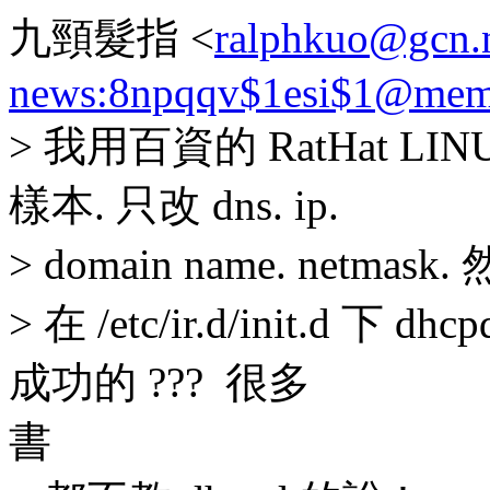
九頸髮指 <
ralphkuo@gcn.n
news:8npqqv$1esi$1@memb
> 我用百資的 RatHat LINUX 
樣本. 只改 dns. ip.
> domain name. netmask.
> 在 /etc/ir.d/init.d 
成功的 ??? 很多
書