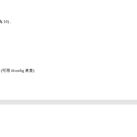
 為 10)﹐
 ifconfig 來查)