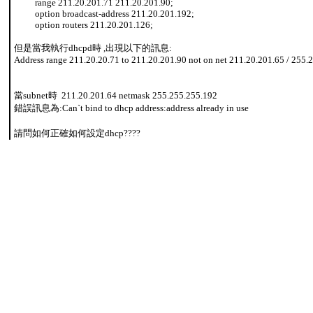
range 211.20.201.71 211.20.201.90;
option broadcast-address 211.20.201.192;
option routers 211.20.201.126;
但是當我執行dhcpd時 ,出現以下的訊息:
Address range 211.20.20.71 to 211.20.201.90 not on net 211.20.201.65 / 255.
當subnet時 211.20.201.64 netmask 255.255.255.192
錯誤訊息為:Can`t bind to dhcp address:address already in use
請問如何正確如何設定dhcp????