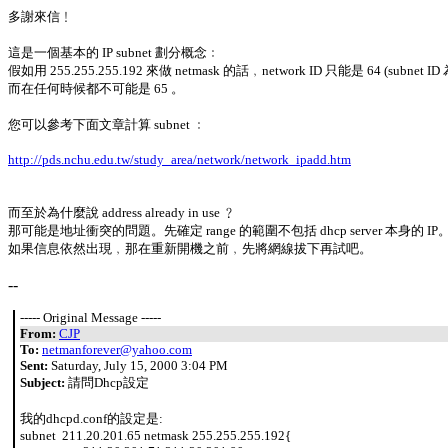
多謝來信﹗
這是一個基本的 IP subnet 劃分概念﹕
假如用 255.255.255.192 來做 netmask 的話﹐network ID 只能是 64 (subnet ID
而在任何時候都不可能是 65 。
您可以參考下面文章計算 subnet ﹕
http://pds.nchu.edu.tw/study_area/network/network_ipadd.htm
而至於為什麼說 address already in use ﹖
那可能是地址衝突的問題。先確定 range 的範圍不包括 dhcp server 本身的 IP。(可用
如果信息依然出現﹐那在重新開機之前﹐先將網線拔下再試吧。
--
----- Original Message -----
From:
CJP
To:
netmanforever@yahoo.com
Sent:
Saturday, July 15, 2000 3:04 PM
Subject:
請問Dhcp設定
我的dhcpd.conf的設定是:
subnet 211.20.201.65 netmask 255.255.255.192{