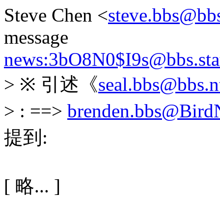
Steve Chen <
steve.bbs@bbs
message
news:3bO8N0$I9s@bbs.stat
> ※ 引述《
seal.bbs@bbs.n
> : ==>
brenden.bbs@BirdN
提到:
[ 略... ]