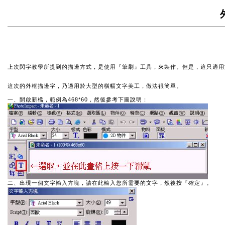
上次閃字教學所提到的描邊方式，是使用『筆刷』工具，來製作。但是，這只適用於
這次的外框描邊字，乃適用於大型的橫幅文字美工，做法很簡單。
一、開啟新檔，範例為468*60，然後參考下圖說明：
二、出現一個文字輸入方塊，請在此輸入您所需要的文字，然後按『確定』。